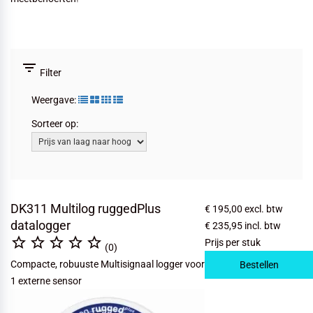
filter_list
Filter
Weergave:
Sorteer op:
DK311 Multilog ruggedPlus
€ 195,00
excl. btw
datalogger
€ 235,95
incl. btw





Prijs per stuk
(0)
Compacte, robuuste Multisignaal logger voor
Bestellen
1 externe sensor