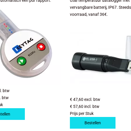
automatisch een pdf rapport.
USB temperatuur datalogger met
vervangbare batterij, IP67. Steed
voorraad, vanaf 36€.
l. btw
l. btw
€ 47,60
excl. btw
uk
€ 57,60
incl. btw
Prijs per Stuk
tellen
Bestellen