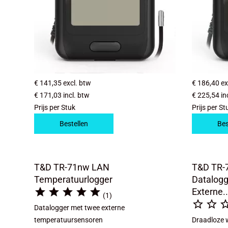
€ 141,35
excl. btw
€ 186,40
ex
€ 171,03
incl. btw
€ 225,54
in
Prijs per Stuk
Prijs per St
Bestellen
Bes
T&D TR-71nw LAN
T&D TR-7
Temperatuurlogger
Datalogg





Externe..
(1)


Datalogger met twee externe
temperatuursensoren
Draadloze w