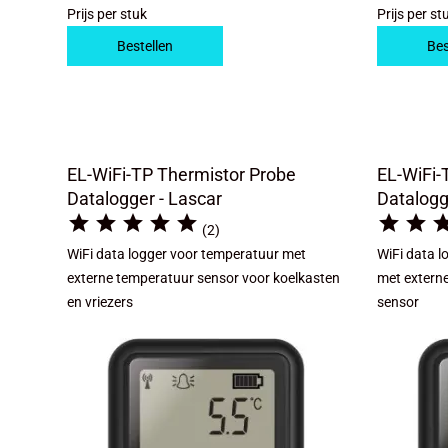
Prijs per stuk
Prijs per st
Bestellen
Bes
EL-WiFi-TP Thermistor Probe
EL-WiFi-
Datalogger - Lascar
Datalogg







(2)
WiFi data logger voor temperatuur met
WiFi data 
externe temperatuur sensor voor koelkasten
met extern
en vriezers
sensor