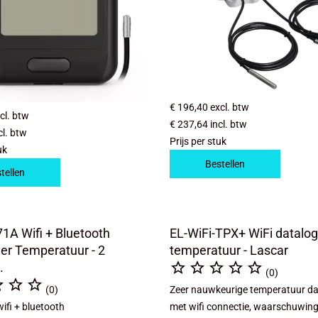
€ 196,40
excl. btw
cl. btw
€ 237,64
incl. btw
cl. btw
Prijs per stuk
uk
Bestellen
tellen
1A Wifi + Bluetooth
EL-WiFi-TPX+ WiFi datalo
er Temperatuur - 2
temperatuur - Lascar





.
(0)



(0)
Zeer nauwkeurige temperatuur da
ifi + bluetooth
met wifi connectie, waarschuwings