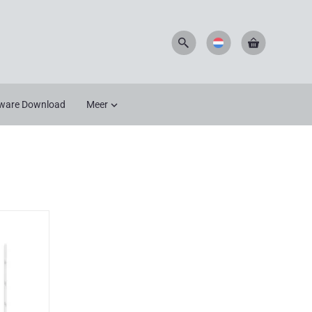
ware Download
Meer
