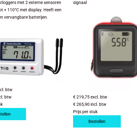
rloggers met 2 externe sensoren
signaal
ot + 110°C met display. Heeft een
en vervangbare batterijen.
cl. btw
cl. btw
€ 219,75
excl. btw
uk
€ 265,90
incl. btw
Prijs per stuk
tellen
Bestellen