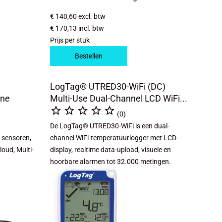
€ 140,60
excl. btw
€ 170,13
incl. btw
Prijs per stuk
Bestellen
LogTag® UTRED30-WiFi (DC)
rne
Multi-Use Dual-Channel LCD WiFi...





(0)
De LogTag® UTRED30-WiFi is een dual-
 sensoren,
channel WiFi-temperatuurlogger met LCD-
loud, Multi-
display, realtime data-upload, visuele en
hoorbare alarmen tot 32.000 metingen.