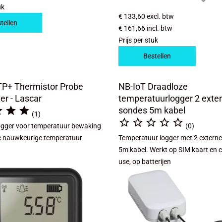
uk
€ 133,60
excl. btw
tellen
€ 161,66
incl. btw
Prijs per stuk
Bestellen
TP+ Thermistor Probe
NB-IoT Draadloze
er - Lascar
temperatuurlogger 2 exte



sondes 5m kabel
(1)





logger voor temperatuur bewaking
(0)
e nauwkeurige temperatuur
Temperatuur logger met 2 externe
5m kabel. Werkt op SIM kaart en c
use, op batterijen