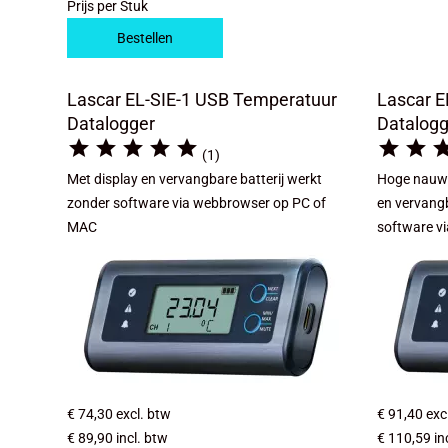
Prijs per Stuk
Bestellen
Lascar EL-SIE-1 USB Temperatuur
Lascar E
Datalogger
Datalogg







(1)
Met display en vervangbare batterij werkt
Hoge nauwke
zonder software via webbrowser op PC of
en vervangb
MAC
software v
€ 74,30
excl. btw
€ 91,40
exc
€ 89,90
incl. btw
€ 110,59
in