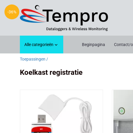
-36%
Alle categorieën
Beginpagina
Contact/o

Toepassingen /
Koelkast registratie