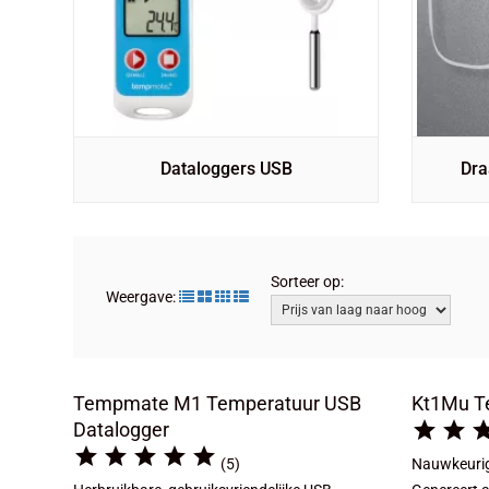
Dataloggers USB
Dra
Sorteer op:
Weergave:
Tempmate M1 Temperatuur USB
Kt1Mu T


Datalogger





(5)
Nauwkeurig 