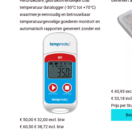
Herbruikbare, gebruiksvriendelijke USB
Genereert 
temperatuur datalogger (-30°C tot +70°C)
waarmee je eenvoudig en betrouwbaar
temperatuurgevoelige goederen monitort en
automatisch rapporten genereert zonder ext
€ 43,95
exc
€ 53,18
inc
Prijs per St
Bes
€ 50,00
€ 32,00
excl. btw
€ 60,50
€ 38,72
incl. btw