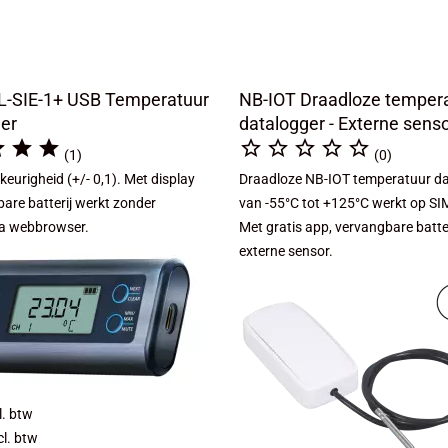
L-SIE-1+ USB Temperatuur
NB-IOT Draadloze temper
er
datalogger - Externe sens








(1)
(0)
urigheid (+/- 0,1). Met display
Draadloze NB-IOT temperatuur d
are batterij werkt zonder
van -55°C tot +125°C werkt op SI
ia webbrowser.
Met gratis app, vervangbare batte
externe sensor.
l. btw
cl. btw