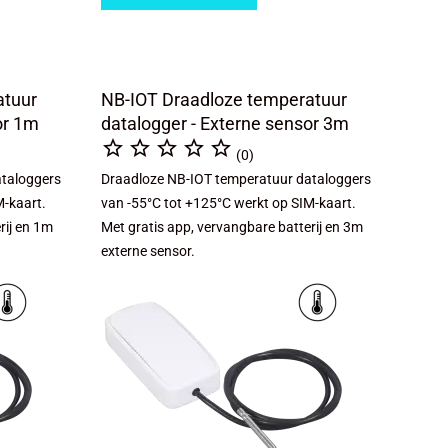
atuur
NB-IOT Draadloze temperatuur
or 1m
datalogger - Externe sensor 3m





(0)
ataloggers
Draadloze NB-IOT temperatuur dataloggers
M-kaart.
van -55°C tot +125°C werkt op SIM-kaart.
rij en 1m
Met gratis app, vervangbare batterij en 3m
externe sensor.