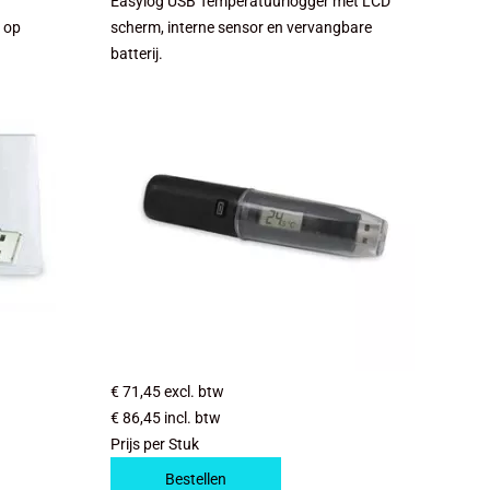
Easylog USB Temperatuurlogger met LCD
s op
scherm, interne sensor en vervangbare
batterij.
€ 71,45
excl. btw
€ 86,45
incl. btw
Prijs per Stuk
Bestellen