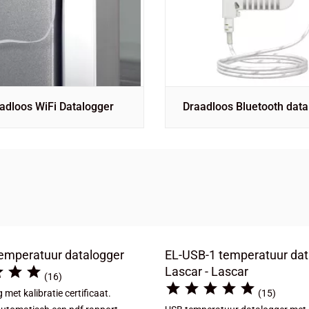
adloos WiFi Datalogger
Draadloos Bluetooth data
emperatuur datalogger
EL-USB-1 temperatuur dat



Lascar - Lascar
(16)





met kalibratie certificaat.
(15)